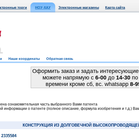
ктронные торги
НОУ-ХАУ
Электронные магазины
Карта сайта
м
Наши координаты
Обратная связь
Оформить заказ и задать интересующие
можете напрямую c
6-00
до
14-30
по
времени кроме сб, вс. whatsapp
8-9
ена ознакомительная часть выбранного Вами патента
й информации о патенте (полное описание, формула изобретения и т.д.) Ва
КОНСТРУКЦИЯ ИЗ ДОЛГОВЕЧНОЙ ВЫСОКОПРОВОДЯЩЕЙ
 2335584