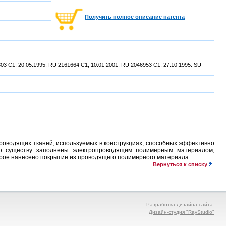
Получить полное описание патента
803 C1, 20.05.1995. RU 2161664 C1, 10.01.2001. RU 2046953 C1, 27.10.1995. SU
роводящих тканей, используемых в конструкциях, способных эффективно
 по существу заполнены электропроводящим полимерным материалом,
орое нанесено покрытие из проводящего полимерного материала.
Вернуться к списку
Разработка дизайна сайта:
Дизайн-студия "RayStudio"