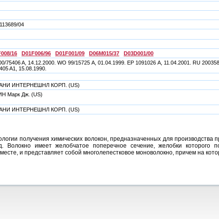
113689/04
008/16
D01F006/96
D01F001/09
D06M015/37
D03D001/00
0/75406 A, 14.12.2000. WO 99/15725 А, 01.04.1999. ЕР 1091026 А, 11.04.2001. RU 20035
405 A1, 15.08.1990.
АНИ ИНТЕРНЕШНЛ КОРП. (US)
Н Марк Дж. (US)
АНИ ИНТЕРНЕШНЛ КОРП. (US)
ологии получения химических волокон, предназначенных для производства п
яд. Волокно имеет желобчатое поперечное сечение, желобки которого
месте, и представляет собой многолепестковое моноволокно, причем на кот