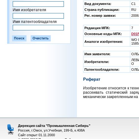
Вид документа:
C1
Имя изобретателя
Страна публикации:
RU
Рег. номер заявки:
2006
Имя патентообладателя
Редакция МПК:
7
Основные коды МПК:
D01F
WO 0
Аналоги изобретения:
1585
Имя заявителя:
ОЛБ
ЛЕВИ
Изобретатели:
О
Патентообладатели:
ОЛБ
Реферат
Изобретение относится к техн
рассеивать статический зар
механически закрепленным на 
Дирекция сайта "Промышленная Сибирь"
Россия, г.Омск, ул.Учебная, 199-Б, к.408А
Сайт открыт 01.11.2000