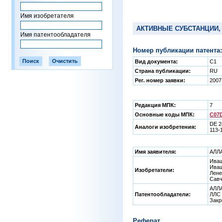
Имя изобретателя
АКТИВНЫЕ СУБСТАНЦИИ,
Имя патентообладателя
Номер публикации патента:
Вид документа:
C1
Страна публикации:
RU
Рег. номер заявки:
2007
Редакция МПК:
7
Основные коды МПК:
C07D
DE 2
Аналоги изобретения:
113-
Имя заявителя:
АЛЛА
Иващ
Иващ
Изобретатели:
Лене
Савч
АЛЛ
Патентообладатели:
ЛЛС 
Закр
Реферат