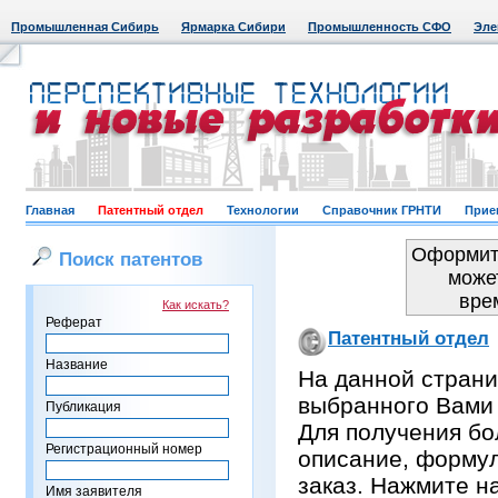
Промышленная Сибирь
Ярмарка Сибири
Промышленность СФО
Эле
Главная
Патентный отдел
Технологии
Справочник ГРНТИ
Прие
Оформить
Поиск патентов
може
вре
Как искать?
Реферат
Патентный отдел
Название
На данной страни
выбранного Вами
Публикация
Для получения бо
Регистрационный номер
описание, формул
заказ. Нажмите н
Имя заявителя