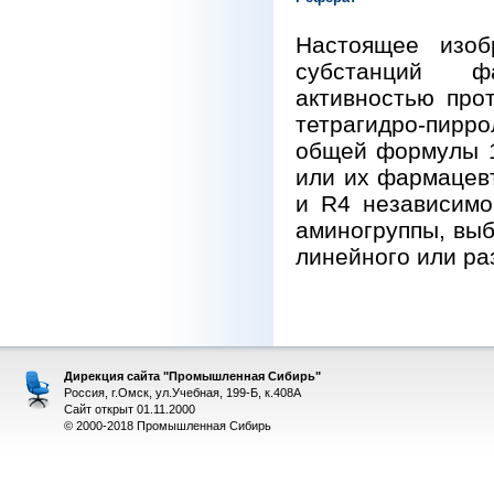
Настоящее изоб
субстанций фа
активностью про
тетрагидро-пирр
общей формулы 1
или их фармацевт
и R4 независимо
аминогруппы, вы
линейного или ра
Дирекция сайта "Промышленная Сибирь"
Россия, г.Омск, ул.Учебная, 199-Б, к.408А
Сайт открыт 01.11.2000
© 2000-2018 Промышленная Сибирь