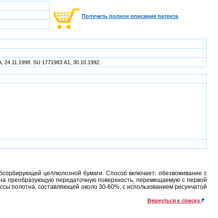
Получить полное описание патента
, 24.11.1998. SU 1771983 А1, 30.10.1992.
бсорбирующей целлюлозной бумаги. Способ включает: обезвоживание с
а на преобразующую передаточную поверхность, перемещаемую с первой
ссы полотна, составляющей около 30-60%, с использованием рисунчатой
Вернуться к списку