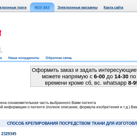
ктронные торги
НОУ-ХАУ
Электронные магазины
Карта сайта
м
Наши координаты
Обратная связь
Оформить заказ и задать интересующие
можете напрямую c
6-00
до
14-30
по
времени кроме сб, вс. whatsapp
8-9
ена ознакомительная часть выбранного Вами патента
й информации о патенте (полное описание, формула изобретения и т.д.) Ва
СПОСОБ КРЕПИРОВАНИЯ ПОСРЕДСТВОМ ТКАНИ ДЛЯ ИЗГОТОВ
 2329345