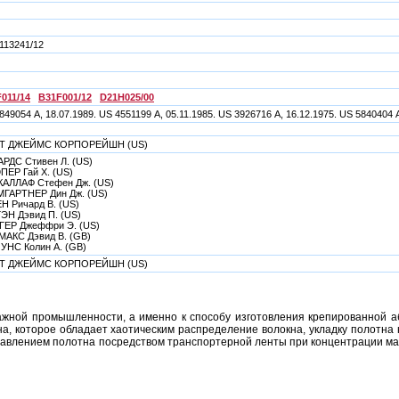
113241/12
011/14
B31F001/12
D21H025/00
849054 А, 18.07.1989. US 4551199 А, 05.11.1985. US 3926716 А, 16.12.1975. US 5840404 А
Т ДЖЕЙМС КОРПОРЕЙШН (US)
РДС Стивен Л. (US)
ЕР Гай Х. (US)
АЛЛАФ Стефен Дж. (US)
ГАРТНЕР Дин Дж. (US)
Н Ричард В. (US)
ЭН Дэвид П. (US)
ЕР Джеффри Э. (US)
АКС Дэвид В. (GB)
НС Колин А. (GB)
Т ДЖЕЙМС КОРПОРЕЙШН (US)
ажной промышленности, а именно к способу изготовления крепированной а
на, которое обладает хаотическим распределение волокна, укладку полотн
давлением полотна посредством транспортерной ленты при концентрации ма