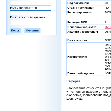
Вид документа:
C1
Имя изобретателя
Страна публикации:
RU
Рег. номер заявки:
2005
Имя патентообладателя
Редакция МПК:
7
Основные коды МПК:
D21F
Аналоги изобретения:
US 4
Имя заявителя:
ФОР
ЭДВА
СЬЮП
МАКК
БАУМ
Изобретатели:
ЭГГЕ
ДАГГ
КРЮГ
ЛОУМ
ДЖОУ
Патентообладатели:
ФОР
Реферат
Изобретение относится к бум
уплотнением исходного полот
скоростью, крепирование под 
крепирующ