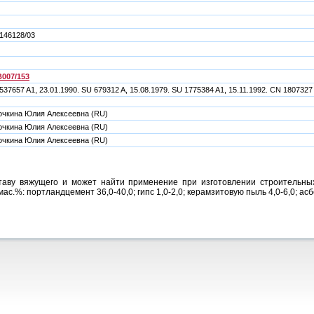
146128/03
007/153
537657 A1, 23.01.1990. SU 679312 A, 15.08.1979. SU 1775384 A1, 15.11.1992. CN 1807327
чкина Юлия Алексеевна (RU)
чкина Юлия Алексеевна (RU)
чкина Юлия Алексеевна (RU)
таву вяжущего и может найти применение при изготовлении строительных
с.%: портландцемент 36,0-40,0; гипс 1,0-2,0; керамзитовую пыль 4,0-6,0; асб