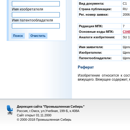
Вид документа:
C1
Имя изобретателя
Страна публикации:
RU
Рег. номер заявки:
2006
Имя патентообладателя
Редакция МПК:
7
Основные коды МПК:
C04B
Аналоги изобретения:
SU 1
Имя заявителя:
Щепо
Изобретатели:
Щепо
Патентообладатели:
Щепо
Реферат
Изобретение относится к сос
вяжущего. Вяжущее содержит, ма
Дирекция сайта "Промышленная Сибирь"
Россия, г.Омск, ул.Учебная, 199-Б, к.408А
Сайт открыт 01.11.2000
© 2000-2018 Промышленная Сибирь