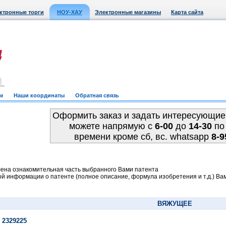
ктронные торги
НОУ-ХАУ
Электронные магазины
Карта сайта
м
Наши координаты
Обратная связь
Оформить заказ и задать интересующие
можете напрямую c
6-00
до
14-30
по
времени кроме сб, вс. whatsapp
8-9
ена ознакомительная часть выбранного Вами патента
й информации о патенте (полное описание, формула изобретения и т.д.) Ва
ВЯЖУЩЕЕ
 2329225