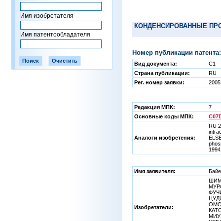
Имя изобретателя
КОНДЕНСИРОВАННЫЕ ПР
Имя патентообладателя
Номер публикации патента:
Вид документа:
C1
Страна публикации:
RU
Рег. номер заявки:
2005
Редакция МПК:
7
Основные коды МПК:
C07D
RU 2
intr
Аналоги изобретения:
ELSE
phosp
1994
Имя заявителя:
Байе
ШИМ
МУРА
ФУЧИ
ЦУД
ОМОР
Изобретатели:
КАТО
МИУР