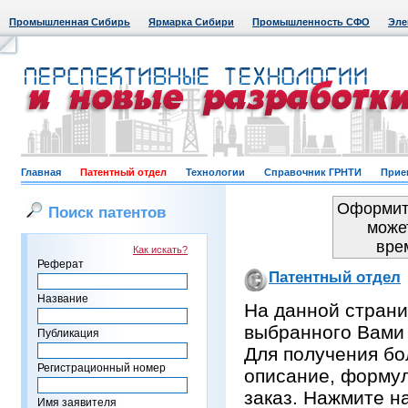
Промышленная Сибирь
Ярмарка Сибири
Промышленность СФО
Эле
Главная
Патентный отдел
Технологии
Справочник ГРНТИ
Прие
Оформить
Поиск патентов
може
вре
Как искать?
Реферат
Патентный отдел
Название
На данной страни
выбранного Вами
Публикация
Для получения бо
Регистрационный номер
описание, формул
заказ. Нажмите н
Имя заявителя