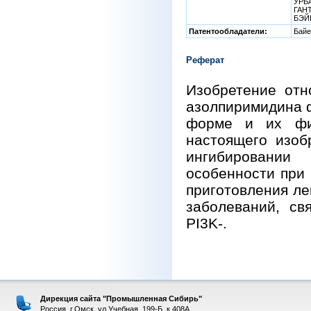
УРБА
ГАНТ
БЭЙК
Патентообладатели:
Байе
Реферат
Изобретение отн
азолпиримидина ф
форме и их физ
настоящего изоб
ингибировании
особенности при 
приготовления ле
заболеваний, св
PI3K-.
Дирекция сайта "Промышленная Сибирь"
Россия, г.Омск, ул.Учебная, 199-Б, к.408А