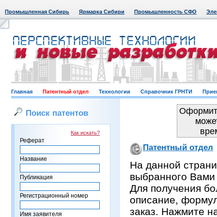
Промышленная Сибирь
Ярмарка Сибири
Промышленность СФО
Эле
Главная
Патентный отдел
Технологии
Справочник ГРНТИ
Прие
Оформить
Поиск патентов
може
вре
Как искать?
Реферат
Патентный отдел
Название
На данной страни
выбранного Вами
Публикация
Для получения бо
Регистрационный номер
описание, формул
заказ. Нажмите н
Имя заявителя