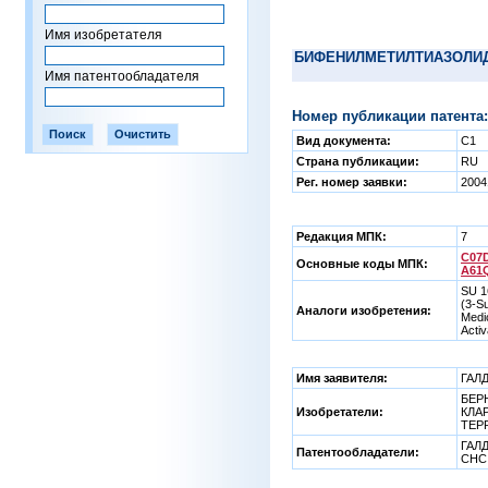
Имя изобретателя
БИФЕНИЛМЕТИЛТИАЗОЛИДИ
Имя патентообладателя
Номер публикации патента:
Вид документа:
C1
Страна публикации:
RU
Рег. номер заявки:
2004
Редакция МПК:
7
C07D
Основные коды МПК:
A61Q
SU 1
(3-Su
Аналоги изобретения:
Medic
Acti
Имя заявителя:
ГАЛ
БЕР
Изобретатели:
КЛАР
ТЕР
ГАЛ
Патентообладатели:
СНС