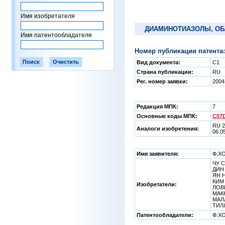
Имя изобретателя
ДИАМИНОТИАЗОЛЫ, ОБ
Имя патентообладателя
Номер публикации патента:
Вид документа:
C1
Страна публикации:
RU
Рег. номер заявки:
2004
Редакция МПК:
7
Основные коды МПК:
C07D
RU 2
Аналоги изобретения:
06.0
Имя заявителя:
Ф.Х
ЧУ С
ДИН 
ЯН Н
КИМ 
Изобретатели:
ЛОВИ
МАКК
МАЛЛ
ТИЛ
Патентообладатели:
Ф.Х