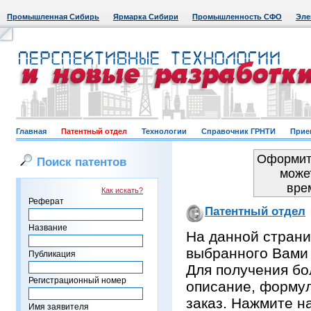
Промышленная Сибирь
Ярмарка Сибири
Промышленность СФО
Эле
Главная
Патентный отдел
Технологии
Справочник ГРНТИ
Прие
Оформить
Поиск патентов
може
вре
Как искать?
Реферат
Патентный отдел
Название
На данной страни
выбранного Вами
Публикация
Для получения бо
Регистрационный номер
описание, формул
заказ. Нажмите н
Имя заявителя