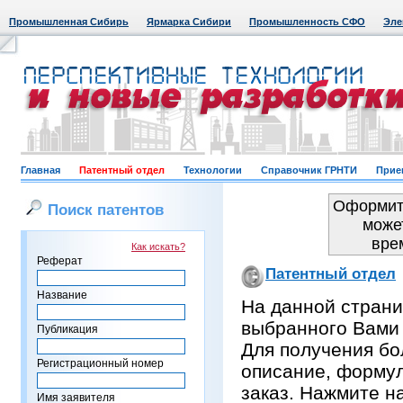
Промышленная Сибирь
Ярмарка Сибири
Промышленность СФО
Эле
Главная
Патентный отдел
Технологии
Справочник ГРНТИ
Прие
Оформить
Поиск патентов
може
вре
Как искать?
Реферат
Патентный отдел
Название
На данной страни
выбранного Вами
Публикация
Для получения бо
Регистрационный номер
описание, формул
заказ. Нажмите н
Имя заявителя