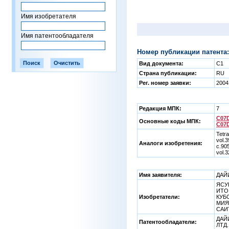
Имя изобретателя
Имя патентообладателя
Номер публикации патента:
Вид документа:
C1
Страна публикации:
RU
Рег. номер заявки:
2004
Редакция МПК:
7
C07D
Основные коды МПК:
C07D
Tetra
vol.
Аналоги изобретения:
с.90
vol.
Имя заявителя:
ДАЙ
ЯСУК
ИТО 
Изобретатели:
КУБО
МИЯУ
САИ
ДАЙ
Патентообладатели:
ЛТД.