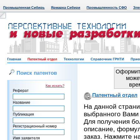
Промышленная Сибирь
Ярмарка Сибири
Промышленность СФО
Эле
Главная
Патентный отдел
Технологии
Справочник ГРНТИ
Прие
Оформить
Поиск патентов
може
вре
Как искать?
Реферат
Патентный отдел
Название
На данной страни
выбранного Вами
Публикация
Для получения бо
Регистрационный номер
описание, формул
заказ. Нажмите н
Имя заявителя