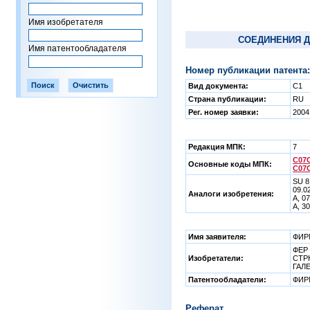
Имя изобретателя
СОЕДИНЕНИЯ 
Имя патентообладателя
Номер публикации патента:
Вид документа:
C1
Страна публикации:
RU
Рег. номер заявки:
2004
Редакция МПК:
7
C07C
Основные коды МПК:
C07C
SU 8
09.0
Аналоги изобретения:
А, 0
А, 3
Имя заявителя:
ФИР
ФЕР 
Изобретатели:
СТР
ГАЛ
Патентообладатели:
ФИР
Реферат