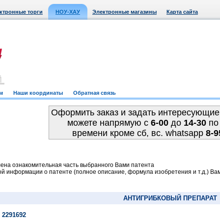
ктронные торги
НОУ-ХАУ
Электронные магазины
Карта сайта
м
Наши координаты
Обратная связь
Оформить заказ и задать интересующие
можете напрямую c
6-00
до
14-30
по
времени кроме сб, вс. whatsapp
8-9
ена ознакомительная часть выбранного Вами патента
й информации о патенте (полное описание, формула изобретения и т.д.) Ва
АНТИГРИБКОВЫЙ ПРЕПАРАТ
 2291692