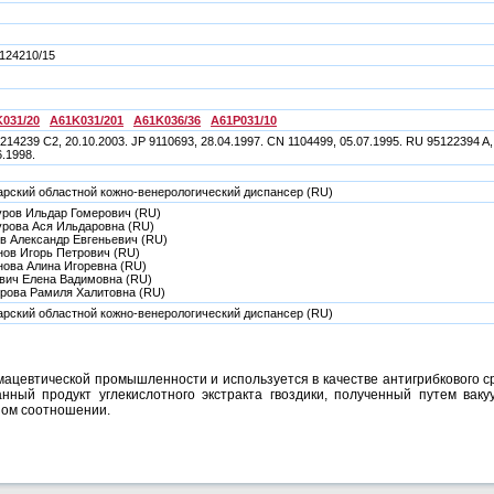
124210/15
031/20
A61K031/201
A61K036/36
A61P031/10
214239 С2, 20.10.2003. JP 9110693, 28.04.1997. CN 1104499, 05.07.1995. RU 95122394 A,
6.1998.
рский областной кожно-венерологический диспансер (RU)
ров Ильдар Гомерович (RU)
рова Ася Ильдаровна (RU)
в Александр Евгеньевич (RU)
ов Игорь Петрович (RU)
ова Алина Игоревна (RU)
вич Елена Вадимовна (RU)
рова Рамиля Халитовна (RU)
рский областной кожно-венерологический диспансер (RU)
ацевтической промышленности и используется в качестве антигрибкового с
нный продукт углекислотного экстракта гвоздики, полученный путем ваку
ном соотношении.