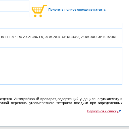
Получить полное описание патента
 10.11.1997. RU 2002128071 A, 20.04.2004. US 6124352, 26.09.2000. JP 10158161,
редства. Антигрибковый препарат, содержащий ундециленовую кислоту и
умной перегонки углекислотного экстракта гвоздики при определенных
Вернуться к списку