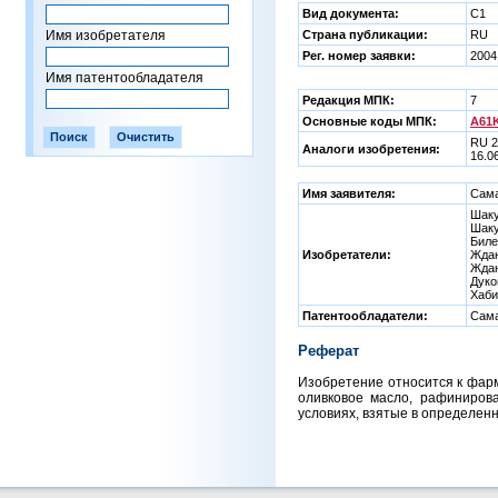
Вид документа:
C1
Имя изобретателя
Страна публикации:
RU
Рег. номер заявки:
2004
Имя патентообладателя
Редакция МПК:
7
Основные коды МПК:
A61K
RU 2
Аналоги изобретения:
16.0
Имя заявителя:
Сама
Шаку
Шаку
Биле
Изобретатели:
Ждан
Ждан
Дуко
Хаби
Патентообладатели:
Сама
Реферат
Изобретение относится к фарм
оливковое масло, рафинирова
условиях, взятые в определен