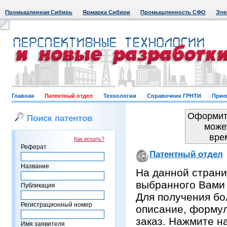
Промышленная Сибирь
Ярмарка Сибири
Промышленность СФО
Эле
Главная
Патентный отдел
Технологии
Справочник ГРНТИ
Прие
Оформить
Поиск патентов
може
вре
Как искать?
Реферат
Патентный отдел
Название
На данной страни
выбранного Вами
Публикация
Для получения бо
Регистрационный номер
описание, формул
заказ. Нажмите н
Имя заявителя