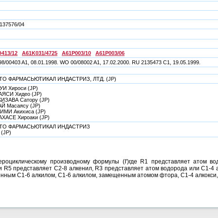
137576/04
413/12
A61K031/4725
A61P003/10
A61P003/06
8/00403 A1, 08.01.1998. WO 00/08002 A1, 17.02.2000. RU 2135473 C1, 19.05.1999.
ТО ФАРМАСЬЮТИКАЛ ИНДАСТРИЗ, ЛТД. (JP)
И Хироси (JP)
ЯСИ Хидео (JP)
ИЗАВА Сатору (JP)
Й Масаясу (JP)
ИМИ Акихиса (JP)
ХАСЕ Хироаки (JP)
ТО ФАРМАСЬЮТИКАЛ ИНДАСТРИЗ
 (JP)
ероциклическому производному формулы (I')где R1 представляет атом во
и R5 представляет C2-8 алкенил, R3 представляет атом водорода или C1-4 
ым C1-6 алкилом, C1-6 алкилом, замещенным атомом фтора, C1-4 алкокси, фе