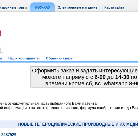
ктронные торги
НОУ-ХАУ
Электронные магазины
Карта сайта
м
Наши координаты
Обратная связь
Оформить заказ и задать интересующие
можете напрямую c
6-00
до
14-30
по
времени кроме сб, вс. whatsapp
8-9
ена ознакомительная часть выбранного Вами патента
й информации о патенте (полное описание, формула изобретения и т.д.) Ва
НОВЫЕ ГЕТЕРОЦИКЛИЧЕСКИЕ ПРОИЗВОДНЫЕ И ИХ МЕД
 2287529