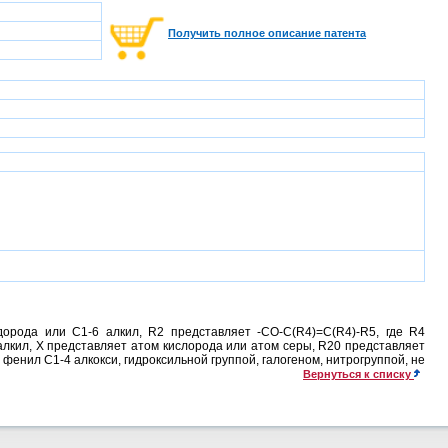
Получить полное описание патента
дорода или C1-6 алкил, R2 представляет -СО-C(R4)=C(R4)-R5, где R4
алкил, Х представляет атом кислорода или атом серы, R20 представляет
нил C1-4 алкокси, гидроксильной группой, галогеном, нитрогруппой, не
Вернуться к списку