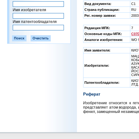
Вид документа:
C1
Имя изобретателя
Страна публикации:
RU
Рег. номер заявки:
2003
Имя патентообладателя
Редакция МПК:
7
Основные коды МПК:
C07D
Аналоги изобретения:
WO 9
Имя заявителя:
КИО
МАЦУ
КОБА
АЗУК
Изобретатели:
КАСА
ЙОС
СИРА
КИО
Патентообладатели:
ЛТД.
Реферат
Изобретение относится к гет
представляет атом водорода, 
фенил, замещенный незамещенн