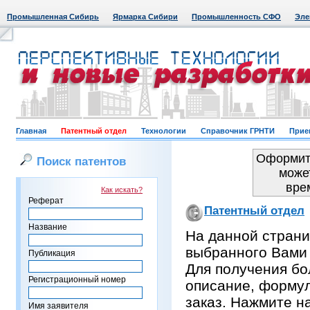
Промышленная Сибирь
Ярмарка Сибири
Промышленность СФО
Эле
Главная
Патентный отдел
Технологии
Справочник ГРНТИ
Прие
Оформить
Поиск патентов
може
вре
Как искать?
Реферат
Патентный отдел
Название
На данной страни
выбранного Вами
Публикация
Для получения бо
Регистрационный номер
описание, формул
заказ. Нажмите н
Имя заявителя