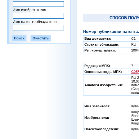
Имя изобретателя
СПОСОБ ПОЛУ
Имя патентообладателя
Номер публикации патента:
Вид документа:
C1
Страна публикации:
RU
Рег. номер заявки:
2004
Редакция МПК:
7
Основные коды МПК:
C05F
RU 2
10.0
Аналоги изобретения:
помо
(Ста
плод
Имя заявителя:
Куба
Коща
Ярош
Изобретатели:
Шевч
Коща
Патентообладатели:
Куба