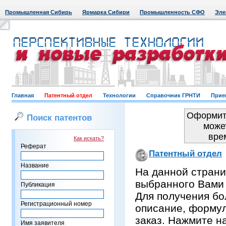
Промышленная Сибирь
Ярмарка Сибири
Промышленность СФО
Эле
Главная
Патентный отдел
Технологии
Справочник ГРНТИ
Прие
Оформить
Поиск патентов
може
вре
Как искать?
Реферат
Патентный отдел
Название
На данной страни
выбранного Вами
Публикация
Для получения бо
Регистрационный номер
описание, формул
заказ. Нажмите н
Имя заявителя