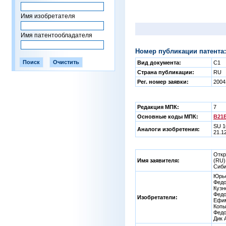
Имя изобретателя
Имя патентообладателя
Номер публикации патента:
Вид документа:
C1
Страна публикации:
RU
Рег. номер заявки:
2004
Редакция МПК:
7
Основные коды МПК:
B21B
SU 1
Аналоги изобретения:
21.1
Откр
Имя заявителя:
(RU)
Сиби
Юрье
Федо
Кузн
Федо
Изобретатели:
Ефим
Копы
Федо
Дик 