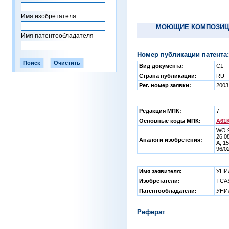
Имя изобретателя
МОЮЩИЕ КОМПОЗИЦИ
Имя патентообладателя
Номер публикации патента:
Вид документа:
C1
Страна публикации:
RU
Рег. номер заявки:
2003
Редакция МПК:
7
Основные коды МПК:
A61K
WO 9
26.0
Аналоги изобретения:
А, 1
96/0
Имя заявителя:
УНИ
Изобретатели:
ТСАУ
Патентообладатели:
УНИ
Реферат