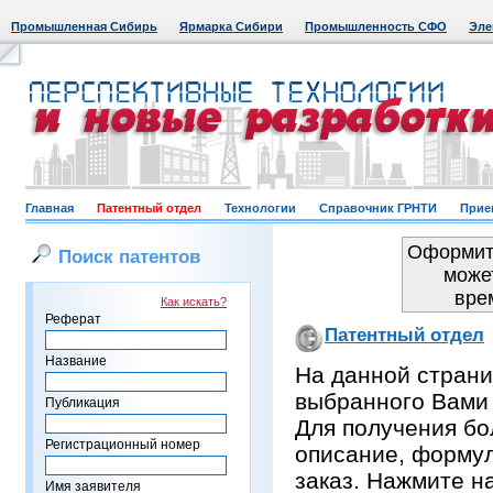
Промышленная Сибирь
Ярмарка Сибири
Промышленность СФО
Эле
Главная
Патентный отдел
Технологии
Справочник ГРНТИ
Прие
Оформить
Поиск патентов
може
вре
Как искать?
Реферат
Патентный отдел
Название
На данной страни
выбранного Вами
Публикация
Для получения бо
Регистрационный номер
описание, формул
заказ. Нажмите н
Имя заявителя