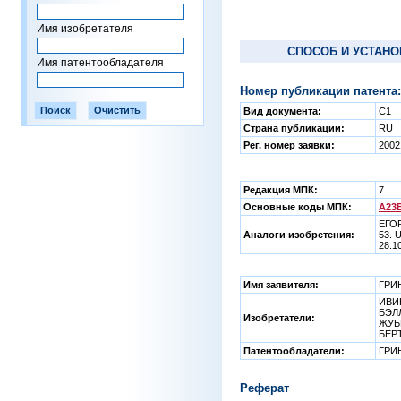
Имя изобретателя
СПОСОБ И УСТАНО
Имя патентообладателя
Номер публикации патента:
Вид документа:
C1
Страна публикации:
RU
Рег. номер заявки:
2002
Редакция МПК:
7
Основные коды МПК:
A23B
ЕГОР
Аналоги изобретения:
53. 
28.1
Имя заявителя:
ГРИ
ИВИН
БЭЛЛ
Изобретатели:
ЖУБ
БЕР
Патентообладатели:
ГРИ
Реферат