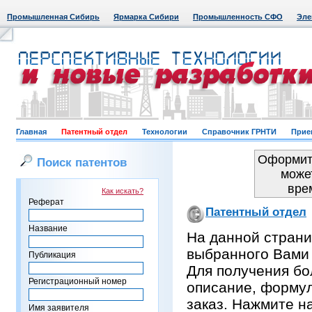
Промышленная Сибирь
Ярмарка Сибири
Промышленность СФО
Эле
Главная
Патентный отдел
Технологии
Справочник ГРНТИ
Прие
Оформить
Поиск патентов
може
вре
Как искать?
Реферат
Патентный отдел
Название
На данной страни
выбранного Вами
Публикация
Для получения бо
Регистрационный номер
описание, формул
заказ. Нажмите н
Имя заявителя