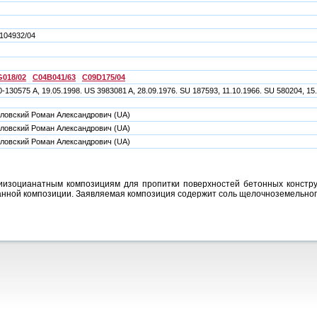
104932/04
018/02
C04B041/63
C09D175/04
0-130575 А, 19.05.1998. US 3983081 A, 28.09.1976. SU 187593, 11.10.1966. SU 580204, 15
ловский Роман Александрович (UA)
ловский Роман Александрович (UA)
ловский Роман Александрович (UA)
иизоцианатным композициям для пропитки поверхностей бетонных конструк
анной композиции. Заявляемая композиция содержит соль щелочноземельного 