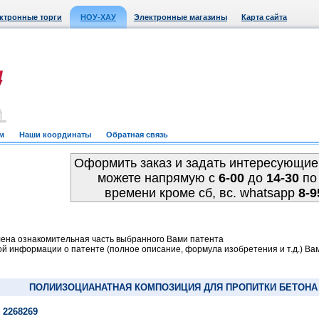
ктронные торги
НОУ-ХАУ
Электронные магазины
Карта сайта
м
Наши координаты
Обратная связь
Оформить заказ и задать интересующие
можете напрямую c
6-00
до
14-30
по
времени кроме сб, вс. whatsapp
8-9
ена ознакомительная часть выбранного Вами патента
й информации о патенте (полное описание, формула изобретения и т.д.) Ва
ПОЛИИЗОЦИАНАТНАЯ КОМПОЗИЦИЯ ДЛЯ ПРОПИТКИ БЕТОНА 
 2268269