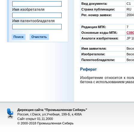
Вид документа:
C1
Имя изобретателя
Страна публикации:
RU
Рег. номер заявки:
2004
Имя патентообладателя
Редакция МПК:
7
Основные коды МПК:
C08G
Аналоги изобретения:
JP 1
Имя заявителя:
Весе
Изобретатели:
Весе
Патентообладатели:
Весе
Реферат
Изобретение относится к пол
бетона с использованием указ
Дирекция сайта "Промышленная Сибирь"
Россия, г.Омск, ул.Учебная, 199-Б, к.408А
Сайт открыт 01.11.2000
© 2000-2018 Промышленная Сибирь