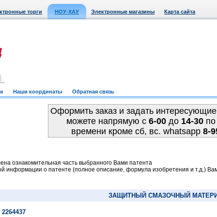
ктронные торги
НОУ-ХАУ
Электронные магазины
Карта сайта
м
Наши координаты
Обратная связь
Оформить заказ и задать интересующие
можете напрямую c
6-00
до
14-30
по
времени кроме сб, вс. whatsapp
8-9
ена ознакомительная часть выбранного Вами патента
й информации о патенте (полное описание, формула изобретения и т.д.) Ва
ЗАЩИТНЫЙ СМАЗОЧНЫЙ МАТЕР
 2264437