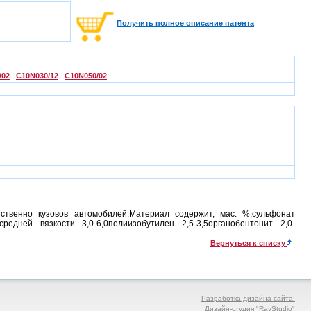
Получить полное описание патента
/02
C10N030/12
C10N050/02
ственно кузовов автомобилей.Материал содержит, мас. %:сульфонат
дней вязкости 3,0-6,0полиизобутилен 2,5-3,5органобентонит 2,0-
Вернуться к списку
Разработка дизайна сайта:
Дизайн-студия "RayStudio"