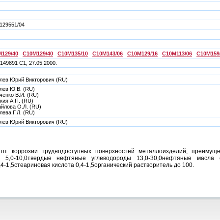
129551/04
129/40
C10M129/40
C10M135/10
C10M143/06
C10M129/16
C10M113/06
C10M159
149891 C1, 27.05.2000.
лев Юрий Викторович (RU)
лев Ю.В. (RU)
ченко В.И. (RU)
кия А.П. (RU)
йлова О.Л. (RU)
лева Г.Л. (RU)
лев Юрий Викторович (RU)
от коррозии труднодоступных поверхностей металлоизделий, преимуще
5,0-10,0твердые нефтяные углеводороды 13,0-30,0нефтяные масла сре
4-1,5стеариновая кислота 0,4-1,5органический растворитель до 100.