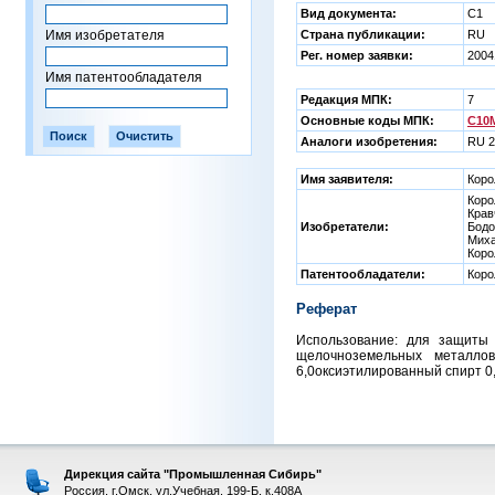
Вид документа:
C1
Имя изобретателя
Страна публикации:
RU
Рег. номер заявки:
2004
Имя патентообладателя
Редакция МПК:
7
Основные коды МПК:
C10M
Аналоги изобретения:
RU 2
Имя заявителя:
Коро
Коро
Крав
Изобретатели:
Бодо
Миха
Коро
Патентообладатели:
Коро
Реферат
Использование: для защиты 
щелочноземельных металлов 
6,0оксиэтилированный спирт 0,
Дирекция сайта "Промышленная Сибирь"
Россия, г.Омск, ул.Учебная, 199-Б, к.408А