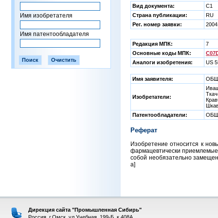
Вид документа:
C1
Имя изобретателя
Страна публикации:
RU
Рег. номер заявки:
2004
Имя патентообладателя
Редакция МПК:
7
Основные коды МПК:
C07D
Аналоги изобретения:
US 5
Имя заявителя:
ОБЩ
Иващ
Ткач
Изобретатели:
Крав
Шкав
Патентообладатели:
ОБЩ
Реферат
Изобретение относится к нов
фармацевтически приемлемые с
собой необязательно замещенны
а]
Дирекция сайта "Промышленная Сибирь"
Россия, г.Омск, ул.Учебная, 199-Б, к.408А