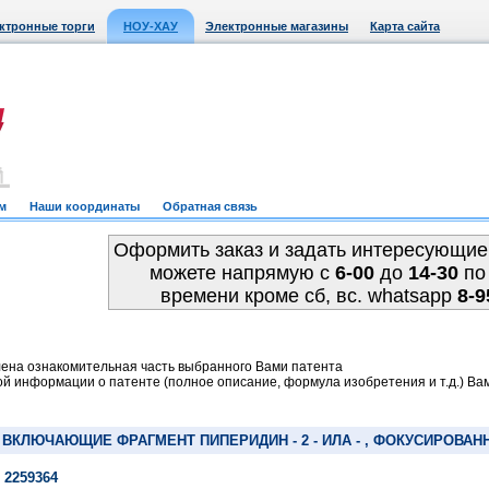
ктронные торги
НОУ-ХАУ
Электронные магазины
Карта сайта
м
Наши координаты
Обратная связь
Оформить заказ и задать интересующие
можете напрямую c
6-00
до
14-30
по
времени кроме сб, вс. whatsapp
8-9
ена ознакомительная часть выбранного Вами патента
й информации о патенте (полное описание, формула изобретения и т.д.) Ва
ВКЛЮЧАЮЩИЕ ФРАГМЕНТ ПИПЕРИДИН - 2 - ИЛА - , ФОКУСИРОВ
 2259364