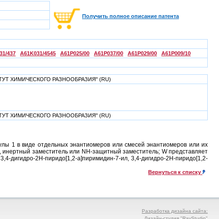
Получить полное описание патента
31/437
A61K031/4545
A61P025/00
A61P037/00
A61P029/00
A61P009/10
УТ ХИМИЧЕСКОГО РАЗНООБРАЗИЯ" (RU)
УТ ХИМИЧЕСКОГО РАЗНООБРАЗИЯ" (RU)
лы 1 в виде отдельных энантиомеров или смесей энантиомеров или их
а, инертный заместитель или NH-защитный заместитель; W представляет
3,4-дигидро-2Н-пиридо[1,2-а]пиримидин-7-ил, 3,4-дигидро-2Н-пиридо[1,2-
Вернуться к списку
Разработка дизайна сайта:
Дизайн-студия "RayStudio"