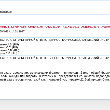
109819/04
401/04
C07D475/04
C07D487/04
C07D471/04
A61K031/519
A61K031/4375
A61K0
594011 A,14.01.1997.
ЕСТВО С ОГРАНИЧЕННОЙ ОТВЕТСТВЕННОСТЬЮ "ИССЛЕДОВАТЕЛЬСКИЙ ИНСТИТ
енко А.В. (RU)
енко С.Е. (RU)
ченко Д.В. (RU)
ров С.В. (RU)
ЕСТВО С ОГРАНИЧЕННОЙ ОТВЕТСТВЕННОСТЬЮ "ИССЛЕДОВАТЕЛЬСКИЙ ИНСТИТ
ым азагетероциклам, включающим фрагмент пиперидин-2-ила-, общей форму
оли, оксиды или гидраты, в которых R1 представляет собой атом водород
й азагетероциклил, такой как: пиридин-3-ил, пиразоло[1,5-а]пиридин-6-ил, 