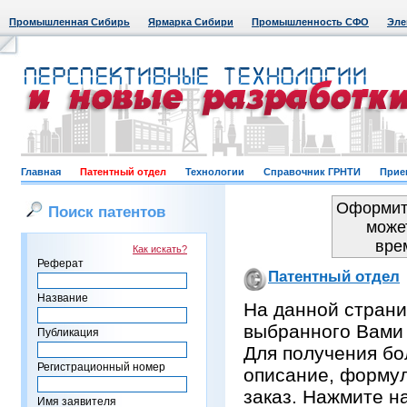
Промышленная Сибирь
Ярмарка Сибири
Промышленность СФО
Эле
Главная
Патентный отдел
Технологии
Справочник ГРНТИ
Прие
Оформить
Поиск патентов
може
вре
Как искать?
Реферат
Патентный отдел
Название
На данной страни
выбранного Вами
Публикация
Для получения бо
Регистрационный номер
описание, формул
заказ. Нажмите н
Имя заявителя