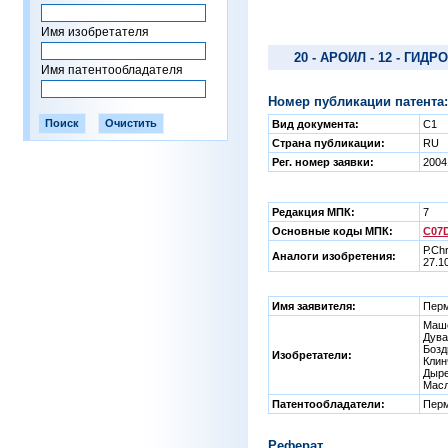
Имя изобретателя
20 - АРОИЛ - 12 - ГИДР
Имя патентообладателя
Номер публикации патента:
Вид документа:
C1
Страна публикации:
RU
Рег. номер заявки:
2004
Редакция МПК:
7
Основные коды МПК:
C07D
Р.Ch
Аналоги изобретения:
27.1
Имя заявителя:
Перм
Маше
Дува
Бозд
Изобретатели:
Клин
Дыре
Масл
Патентообладатели:
Перм
Реферат