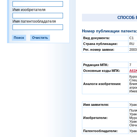
Имя изобретателя
СПОСОБ 
Имя патентообладателя
Номер публикации патента:
Вид документа:
C1
Страна публикации:
RU
Рег. номер заявки:
2003
Редакция МПК:
7
Основные коды МПК:
A61K
Куро
Спец
Аналоги изобретения:
Влия
атро
Ижев
Имя заявителя:
Урак
Поля
Урак
Изобретатели:
Мура
Урак
Овчи
Патентообладатели:
Урак