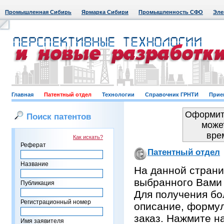
Промышленная Сибирь
Ярмарка Сибири
Промышленность СФО
Эле
Главная
Патентный отдел
Технологии
Справочник ГРНТИ
Прие
Оформить
Поиск патентов
може
вре
Как искать?
Реферат
Патентный отдел
Название
На данной страни
выбранного Вами
Публикация
Для получения бо
Регистрационный номер
описание, формул
заказ. Нажмите н
Имя заявителя