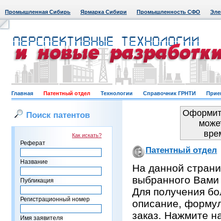
Промышленная Сибирь
Ярмарка Сибири
Промышленность СФО
Эле
Главная
Патентный отдел
Технологии
Справочник ГРНТИ
Прие
Оформить
Поиск патентов
може
вре
Как искать?
Реферат
Патентный отдел
Название
На данной страни
выбранного Вами
Публикация
Для получения бо
Регистрационный номер
описание, формул
заказ. Нажмите н
Имя заявителя