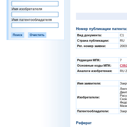
Имя изобретателя
Имя патентообладателя
Номер публикации патента:
Вид документа:
C1
Страна публикации:
RU
Рег. номер заявки:
2003
Редакция МПК:
7
Основные коды МПК:
C09J
Аналоги изобретения:
RU 2
Имя заявителя:
Закр
Локт
Дмит
Расу
Изобретатели:
Скок
Федо
Мази
Патентообладатели:
Закр
Реферат