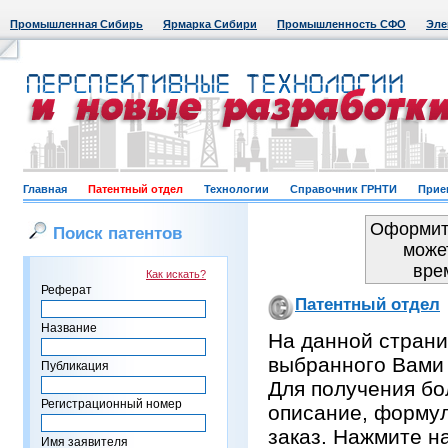
Промышленная Сибирь
Ярмарка Сибири
Промышленность СФО
Эле
Главная
Патентный отдел
Технологии
Справочник ГРНТИ
Прие
Оформить
Поиск патентов
може
вре
Как искать?
Реферат
Патентный отдел
Название
На данной страни
выбранного Вами
Публикация
Для получения бо
Регистрационный номер
описание, формул
заказ. Нажмите н
Имя заявителя