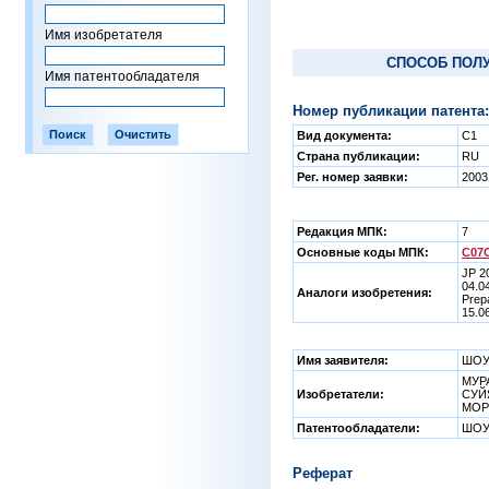
Имя изобретателя
СПОСОБ ПОЛ
Имя патентообладателя
Номер публикации патента:
Вид документа:
C1
Страна публикации:
RU
Рег. номер заявки:
2003
Редакция МПК:
7
Основные коды МПК:
C07C
JP 2
04.0
Аналоги изобретения:
Prepa
15.0
Имя заявителя:
ШОУВ
МУР
Изобретатели:
СУЙ
МОР
Патентообладатели:
ШОУВ
Реферат