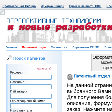
Промышленная Сибирь
Ярмарка Сибири
Промышленность СФО
Эле
Главная
Патентный отдел
Технологии
Справочник ГРНТИ
Прие
Оформить
Поиск патентов
може
вре
Как искать?
Реферат
Патентный отдел
Название
На данной страни
выбранного Вами
Публикация
Для получения бо
Регистрационный номер
описание, формул
заказ. Нажмите н
Имя заявителя