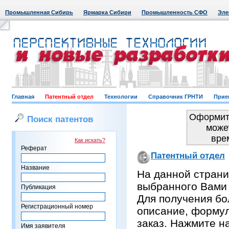
Промышленная Сибирь
Ярмарка Сибири
Промышленность СФО
Эле
Главная
Патентный отдел
Технологии
Справочник ГРНТИ
Прие
Оформить
Поиск патентов
може
вре
Как искать?
Реферат
Патентный отдел
Название
На данной страни
выбранного Вами
Публикация
Для получения бо
Регистрационный номер
описание, формул
заказ. Нажмите н
Имя заявителя