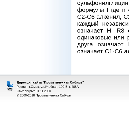
сульфонилглиц
формулы I где n 
С2-С6 алкенил, C
каждый независи
означает Н; R3 
одинаковые или 
друга означает
означает C1-С6 а
Дирекция сайта "Промышленная Сибирь"
Россия, г.Омск, ул.Учебная, 199-Б, к.408А
Сайт открыт 01.11.2000
© 2000-2018 Промышленная Сибирь