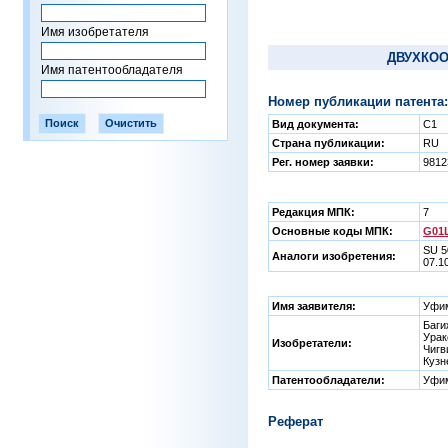
Имя изобретателя
ДВУХКОО
Имя патентообладателя
Номер публикации патента:
Вид документа:
C1
Страна публикации:
RU
Рег. номер заявки:
9812
Редакция МПК:
7
Основные коды МПК:
G01L
SU 5
Аналоги изобретения:
07.1
Имя заявителя:
Уфим
Баги
Урак
Изобретатели:
Чигв
Кузн
Патентообладатели:
Уфим
Реферат