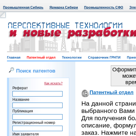
Промышленная Сибирь
Ярмарка Сибири
Промышленность СФО
Эле
Главная
Патентный отдел
Технологии
Справочник ГРНТИ
Прие
Оформить
Поиск патентов
може
вре
Как искать?
Реферат
Патентный отдел
Название
На данной страни
выбранного Вами
Публикация
Для получения бо
Регистрационный номер
описание, формул
заказ. Нажмите н
Имя заявителя