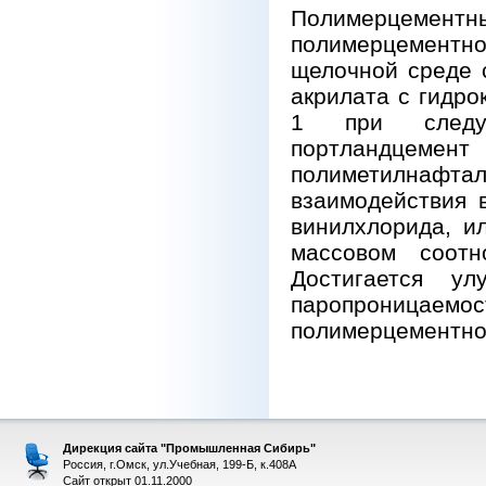
Полимерцемен
полимерцементно
щелочной среде 
акрилата с гидро
1 при следую
портландцемент
полиметилнафтал
взаимодействия 
винилхлорида, и
массовом соотно
Достигается у
паропроница
полимерцементног
Дирекция сайта "Промышленная Сибирь"
Россия, г.Омск, ул.Учебная, 199-Б, к.408А
Сайт открыт 01.11.2000