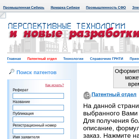
Промышленная Сибирь
Ярмарка Сибири
Промышленность СФО
Эле
Главная
Патентный отдел
Технологии
Справочник ГРНТИ
Прие
Оформить
Поиск патентов
може
вре
Как искать?
Реферат
Патентный отдел
Название
На данной страни
выбранного Вами
Публикация
Для получения бо
Регистрационный номер
описание, формул
заказ. Нажмите н
Имя заявителя