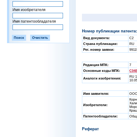
Имя изобретателя
Имя патентообладателя
Номер публикации патента:
Вид документа:
C2
Страна публикации:
RU
Рег. номер заявки:
9911
Редакция МПК:
7
Основные коды МПК:
C04B
RU 1
Аналоги изобретения:
10.0
Имя заявителя:
ООО 
Корн
Хали
Изобретатели:
Моро
Краш
Патентообладатели:
Обще
Реферат