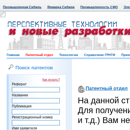
Промышленная Сибирь
Ярмарка Сибири
Промышленность СФО
Эле
Главная
Патентный отдел
Технологии
Справочник ГРНТИ
Прие
Поиск патентов
Как искать?
Реферат
Патентный отдел
Название
На данной ст
Публикация
Для получен
Регистрационный номер
и т.д.) Вам 
Имя заявителя