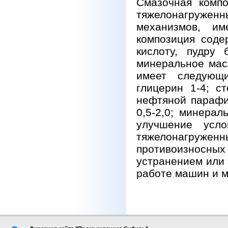
Смазочная компо
тяжелонагружен
механизмов, и
композиция соде
кислоту, пудру
минеральное мас
имеет следующи
глицерин 1-4; с
нефтяной парафи
0,5-2,0; минерал
улучшение усло
тяжелонагружен
противоизносных
устранением или
работе машин и 