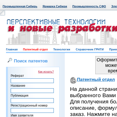
Промышленная Сибирь
Ярмарка Сибири
Промышленность СФО
Эле
Главная
Патентный отдел
Технологии
Справочник ГРНТИ
Прие
Оформить
Поиск патентов
може
вре
Как искать?
Реферат
Патентный отдел
Название
На данной страни
выбранного Вами
Публикация
Для получения бо
Регистрационный номер
описание, формул
заказ. Нажмите н
Имя заявителя