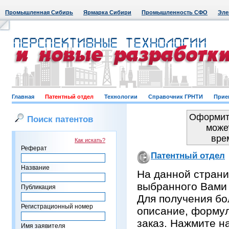
Промышленная Сибирь
Ярмарка Сибири
Промышленность СФО
Эле
Главная
Патентный отдел
Технологии
Справочник ГРНТИ
Прие
Оформить
Поиск патентов
може
вре
Как искать?
Реферат
Патентный отдел
Название
На данной страни
выбранного Вами
Публикация
Для получения бо
Регистрационный номер
описание, формул
заказ. Нажмите н
Имя заявителя