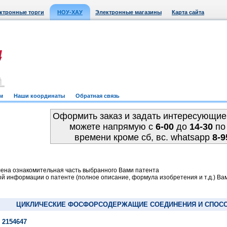
ктронные торги
НОУ-ХАУ
Электронные магазины
Карта сайта
м
Наши координаты
Обратная связь
Оформить заказ и задать интересующие
можете напрямую c
6-00
до
14-30
по
времени кроме сб, вс. whatsapp
8-9
ена ознакомительная часть выбранного Вами патента
й информации о патенте (полное описание, формула изобретения и т.д.) Ва
ЦИКЛИЧЕСКИЕ ФОСФОРСОДЕРЖАЩИЕ СОЕДИНЕНИЯ И СПОСО
 2154647