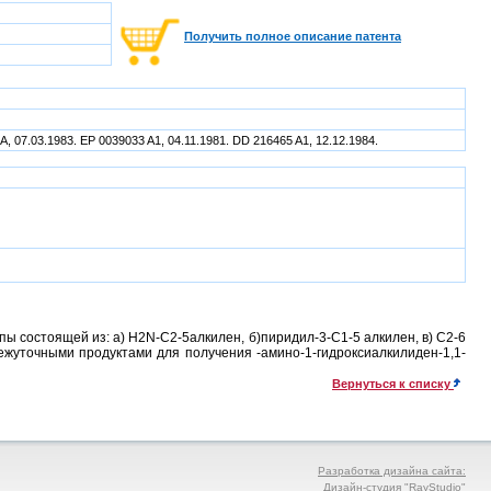
Получить полное описание патента
A, 07.03.1983. EP 0039033 A1, 04.11.1981. DD 216465 A1, 12.12.1984.
ы состоящей из: а) H2N-C2-5алкилен, б)пиридил-3-С1-5 алкилен, в) С2-6
межуточными продуктами для получения -амино-1-гидроксиалкилиден-1,1-
Вернуться к списку
Разработка дизайна сайта:
Дизайн-студия "RayStudio"