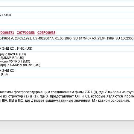
7773/04
009/6571
C07F009/58
C07F009/38
019651 A, 28.05.1991. US 4922007 A, 01.05.1990. SU 1475487 A3, 23.04.1989. SU 1002300 
 ЭНД КО., ИНК. (US)
рд Р. ДАУЕР (US)
 ДИМИЧЕЛ (US)
рисио ФУТРЭН (MX)
рард Р. КИЖИКОВСКИ (US)
К ЭНД КО.
 (US)
ческим фосфорсодержащим соединениям ф-лы Z-R1 (I), где Z выбран из групп
 из структур (а) и (в), где Х представляет ОН и Cl, которые являются про
IA, IIIB и IIIC, где Z имеет вышеуказанные значения, М - катион основания.