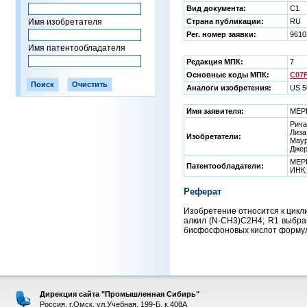
Вид документа:
C1
Имя изобретателя
Страна публикации:
RU
Рег. номер заявки:
9610
Имя патентообладателя
Редакция МПК:
7
Основные коды МПК:
C07F
Аналоги изобретения:
US 5
Имя заявителя:
МЕРК
Рича
Лиза
Изобретатели:
Мау
Дже
МЕР
Патентообладатели:
ИНК.
Реферат
Изобретение относится к цикли
алкил (N-CH3)C2H4; R1 выбран
бисфосфоновых кислот формул II
Дирекция сайта "Промышленная Сибирь"
Россия, г.Омск, ул.Учебная, 199-Б, к.408А