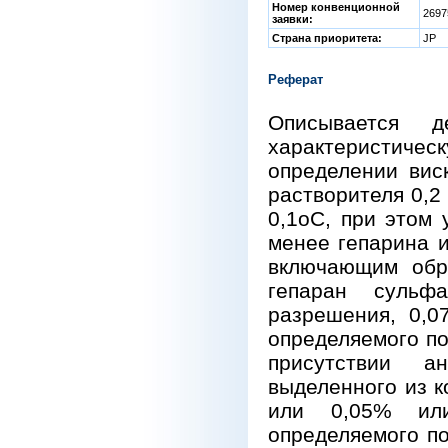
Номер конвенционной
269
заявки:
Страна приоритета:
JP
Реферат
Описывается 
характеристиче
определении вис
растворителя 0,2
0,1
oС, при этом
менее гепарина 
включающим обр
гепаран сульф
разрешения, 0,0
определяемого п
присутствии а
выделенного из к
или 0,05% или
определяемого по