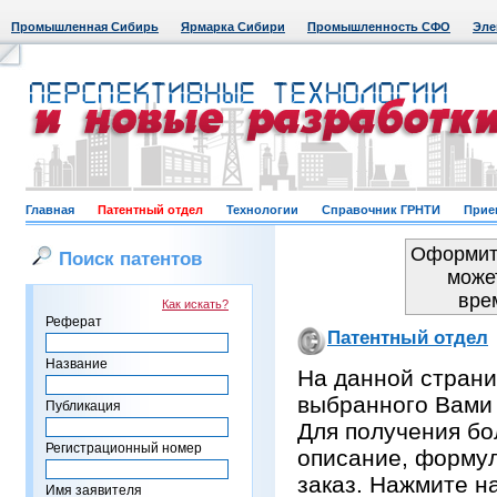
Промышленная Сибирь
Ярмарка Сибири
Промышленность СФО
Эле
Главная
Патентный отдел
Технологии
Справочник ГРНТИ
Прие
Оформить
Поиск патентов
може
вре
Как искать?
Реферат
Патентный отдел
Название
На данной страни
выбранного Вами
Публикация
Для получения бо
Регистрационный номер
описание, формул
заказ. Нажмите н
Имя заявителя