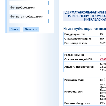
Имя изобретателя
ДЕРМАТАНСУЛЬФАТ ИЛИ 
ИЛИ ЛЕЧЕНИЯ ТРОМБО
Имя патентообладателя
ИНТРАВАСКУ
Номер публикации патента:
Вид документа:
C2
Страна публикации:
RU
Рег. номер заявки:
9511
Редакция МПК:
7
Основные коды МПК:
C08B
SU 9
Аналоги изобретения:
18.0
4841
Имя заявителя:
СЕЙ
Акик
Дзюн
Мики
Изобретатели:
Сато
Мам
Кейи
Патентообладатели:
СЕЙ