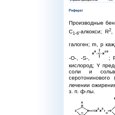
Реферат
Производные бен
2
С
-алкокси; R
,
1-6
галоген; m, p ка
-О-, -S-,
; 
кислород; Y пред
соли и сольв
серотонинового 
лечении ожирения
з. п. ф-лы.