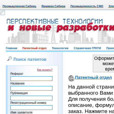
Промышленная Сибирь
Ярмарка Сибири
Промышленность СФО
Эле
Главная
Патентный отдел
Технологии
Справочник ГРНТИ
Прие
Оформить
Поиск патентов
може
вре
Как искать?
Реферат
Патентный отдел
Название
На данной страни
выбранного Вами
Публикация
Для получения бо
Регистрационный номер
описание, формул
заказ. Нажмите н
Имя заявителя