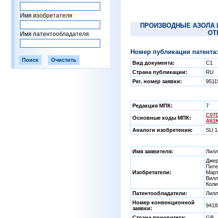
Имя изобретателя
ПРОИЗВОДНЫЕ АЗОЛА 
ОТ
Имя патентообладателя
Номер публикации патента:
Вид документа:
C1
Страна публикации:
RU
Рег. номер заявки:
9511
Редакция МПК:
7
C07D
Основные коды МПК:
A61K
Аналоги изобретения:
SU 1
Имя заявителя:
Лилл
Джер
Пите
Изобретатели:
Март
Вилл
Коли
Патентообладатели:
Лилл
Номер конвенционной
9418
заявки:
Страна приоритета:
GB