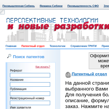
Промышленная Сибирь
Ярмарка Сибири
Промышленность СФО
Эле
Главная
Патентный отдел
Технологии
Справочник ГРНТИ
Прие
Оформить
Поиск патентов
може
вре
Как искать?
Реферат
Патентный отдел
Название
На данной страни
выбранного Вами
Публикация
Для получения бо
Регистрационный номер
описание, формул
заказ. Нажмите н
Имя заявителя