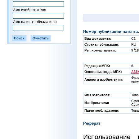
Имя изобретателя
Имя патентообладателя
Номер публикации патента:
Вид документа:
C1
Страна публикации:
RU
Рег. номер заявки:
9711
Редакция МПК:
6
Основные коды МПК:
A61K
Фарм
Аналоги изобретения:
пром
Имя заявителя:
Това
Смеш
Изобретатели:
Сури
Патентообладатели:
Това
Реферат
Использование