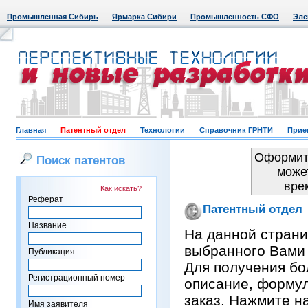
Промышленная Сибирь
Ярмарка Сибири
Промышленность СФО
Эле
Главная
Патентный отдел
Технологии
Справочник ГРНТИ
Прие
Оформить
Поиск патентов
може
вре
Как искать?
Реферат
Патентный отдел
Название
На данной страни
выбранного Вами
Публикация
Для получения бо
Регистрационный номер
описание, формул
заказ. Нажмите н
Имя заявителя