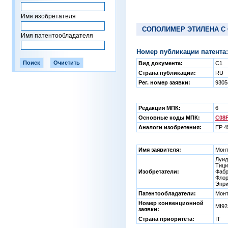
Имя изобретателя
СОПОЛИМЕР ЭТИЛЕНА С
Имя патентообладателя
Номер публикации патента:
Вид документа:
C1
Страна публикации:
RU
Рег. номер заявки:
930
Редакция МПК:
6
Основные коды МПК:
C08F
Аналоги изобретения:
EP 4
Имя заявителя:
Монт
Луид
Тици
Изобретатели:
Фабр
Флор
Энри
Патентообладатели:
Монт
Номер конвенционной
MI9
заявки:
Страна приоритета:
IT