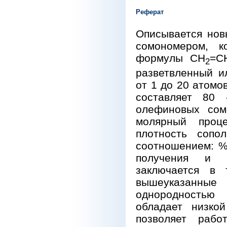
Реферат
Описывается нов
сомономером, 
формулы CH
=C
2
разветвленный и
от 1 до 20 атомо
составляет 80
олефиновых сом
молярный проц
плотность сопо
соотношением: %
получения и н
заключается в 
вышеуказанные
однородностью
обладает низко
позволяет раб