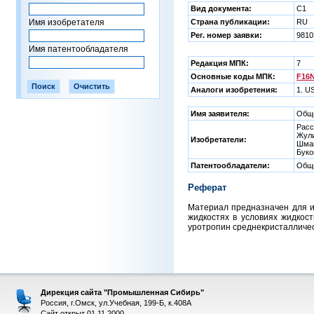
Вид документа:
C1
Имя изобретателя
Страна публикации:
RU
Рег. номер заявки:
9810
Имя патентообладателя
Редакция МПК:
7
Основные коды МПК:
F16N
Аналоги изобретения:
1. U
Имя заявителя:
Обще
Расс
Жули
Изобретатели:
Шмак
Буко
Патентообладатели:
Обще
Реферат
Материал предназначен для и
жидкостях в условиях жидкост
уротропин среднекристаллическ
Дирекция сайта "Промышленная Сибирь"
Россия, г.Омск, ул.Учебная, 199-Б, к.408А
Сайт открыт 01.11.2000