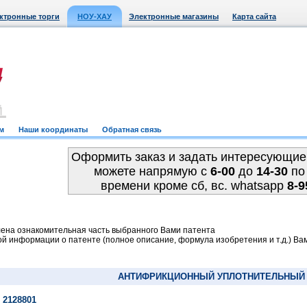
ктронные торги
НОУ-ХАУ
Электронные магазины
Карта сайта
м
Наши координаты
Обратная связь
Оформить заказ и задать интересующие
можете напрямую c
6-00
до
14-30
по
времени кроме сб, вс. whatsapp
8-9
ена ознакомительная часть выбранного Вами патента
й информации о патенте (полное описание, формула изобретения и т.д.) Ва
АНТИФРИКЦИОННЫЙ УПЛОТНИТЕЛЬНЫЙ
 2128801