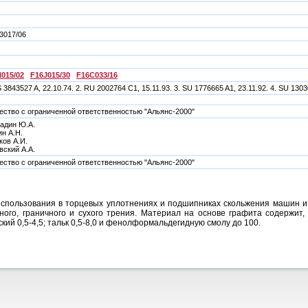
3017/06
015/02
F16J015/30
F16C033/16
S 3843527 A, 22.10.74. 2. RU 2002764 C1, 15.11.93. 3. SU 1776665 A1, 23.11.92. 4. SU 1303
ство с ограниченной ответственностью "Альянс-2000"
адин Ю.А.
н А.Н.
ов А.И.
вский А.А.
ство с ограниченной ответственностью "Альянс-2000"
спользования в торцевых уплотнениях и подшипниках скольжения машин и
ного, граничного и сухого трения. Материал на основе графита содержит, 
ий 0,5-4,5; тальк 0,5-8,0 и фенолформальдегидную смолу до 100.