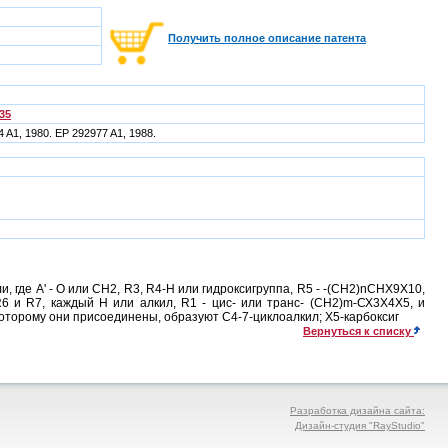
Получить полное описание патента
35
 A1, 1980. EP 292977 A1, 1988.
де А' - О или СН2, R3, R4-Н или гидроксигруппа, R5 - -(СН2)nСНХ9Х10,
6 и R7, каждый Н или алкил, R1 - цис- или транс- (СН2)m-СХ3Х4Х5, и
 которому они присоединены, образуют С4-7-циклоалкил; Х5-карбоксиг
Вернуться к списку
Разработка дизайна сайта:
Дизайн-студия "RayStudio"