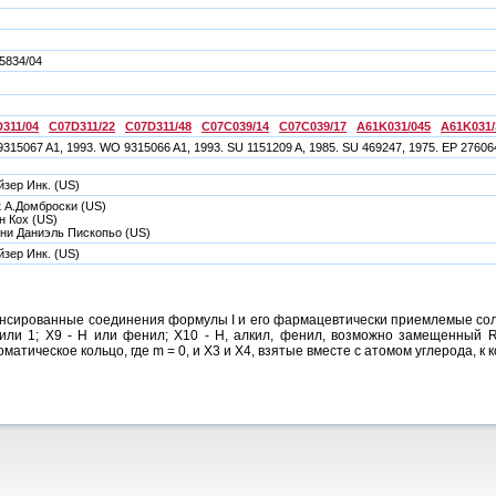
5834/04
311/04
C07D311/22
C07D311/48
C07C039/14
C07C039/17
A61K031/045
A61K031/
315067 A1, 1993. WO 9315066 A1, 1993. SU 1151209 A, 1985. SU 469247, 1975. EP 276064
зер Инк. (US)
 А.Домброски (US)
н Кох (US)
ни Даниэль Пископьо (US)
зер Инк. (US)
сированные соединения формулы I и его фармацевтически приемлемые соли, г
 или 1; Х9 - Н или фенил; Х10 - Н, алкил, фенил, возможно замещенный R
тическое кольцо, где m = 0, и Х3 и Х4, взятые вместе с атомом углерода, к