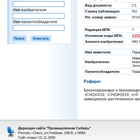
Вид документа:
C1
Имя изобретателя
Страна публикации:
RU
Рег. номер заявки:
9710
Имя патентообладателя
Редакция МПК:
7
Основные коды МПК:
C07D
Аналоги изобретения:
WO 9
Имя заявителя:
Пфай
Марк
Изобретатели:
Кеви
Энто
Патентообладатели:
Пфай
Реферат
Бензопирановые и бензоконден
-(СН2)nХ10, -СН(ОН)Х10; n=0
замещенное шестичленное арома
Дирекция сайта "Промышленная Сибирь"
Россия, г.Омск, ул.Учебная, 199-Б, к.408А
Сайт открыт 01.11.2000