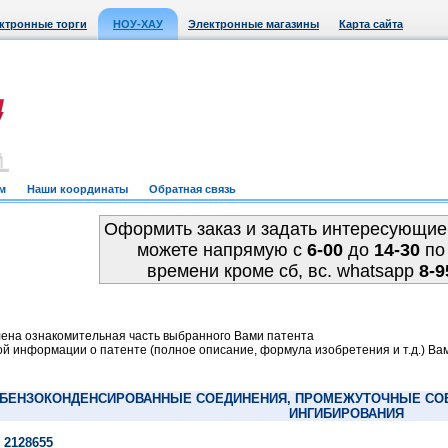
ктронные торги
НОУ-ХАУ
Электронные магазины
Карта сайта
м
Наши координаты
Обратная связь
Оформить заказ и задать интересующие
можете напрямую c
6-00
до
14-30
по
времени кроме сб, вс. whatsapp
8-9
ена ознакомительная часть выбранного Вами патента
й информации о патенте (полное описание, формула изобретения и т.д.) Ва
 БЕНЗОКОНДЕНСИРОВАННЫЕ СОЕДИНЕНИЯ, ПРОМЕЖУТОЧНЫЕ СОЕ
ИНГИБИРОВАНИЯ
 2128655