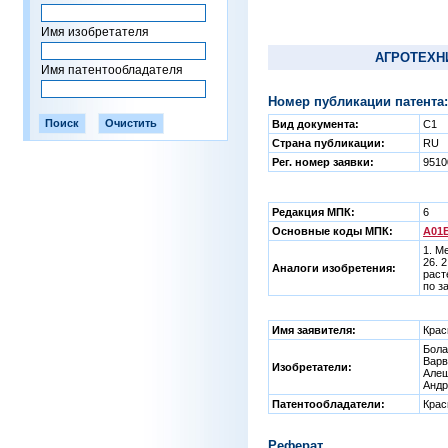
Имя изобретателя
АГРОТЕХН
Имя патентообладателя
Номер публикации патента:
Вид документа:
C1
Страна публикации:
RU
Рег. номер заявки:
951
Редакция МПК:
6
Основные коды МПК:
A01B
1. М
26. 
Аналоги изобретения:
раст
по з
Имя заявителя:
Крас
Бола
Варв
Изобретатели:
Алещ
Андр
Патентообладатели:
Крас
Реферат