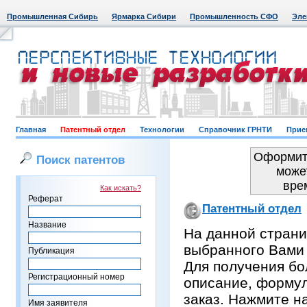
Промышленная Сибирь
Ярмарка Сибири
Промышленность СФО
Эле
Главная
Патентный отдел
Технологии
Справочник ГРНТИ
Прие
Оформить
Поиск патентов
може
вре
Как искать?
Реферат
Патентный отдел
Название
На данной страни
выбранного Вами
Публикация
Для получения бо
Регистрационный номер
описание, формул
заказ. Нажмите н
Имя заявителя