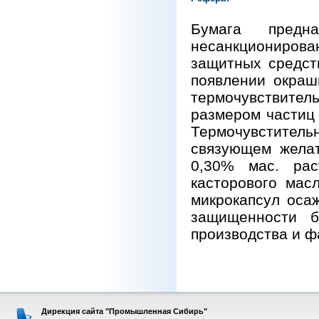
Бумага пред
несанкциониров
защитных средст
появлении окраш
термочувствител
размером частиц 
Термочувстител
связующем желат
0,30% мас. рас
касторового мас
микрокапсул оса
защищенности б
производства и 
Дирекция сайта "Промышленная Сибирь"