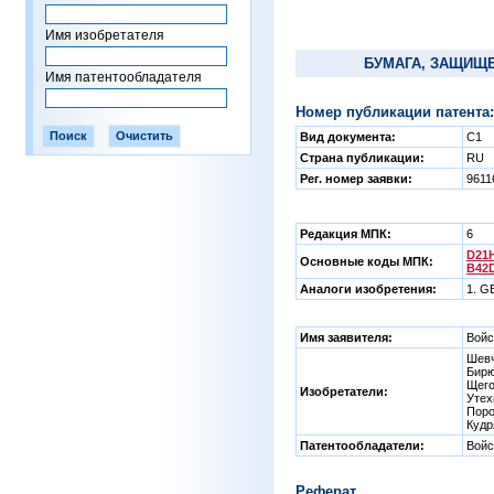
Имя изобретателя
БУМАГА, ЗАЩИЩ
Имя патентообладателя
Номер публикации патента:
Вид документа:
C1
Страна публикации:
RU
Рег. номер заявки:
9611
Редакция МПК:
6
D21H
Основные коды МПК:
B42D
Аналоги изобретения:
1. G
Имя заявителя:
Войс
Шевч
Бирю
Щего
Изобретатели:
Утех
Поро
Кудр
Патентообладатели:
Войс
Реферат