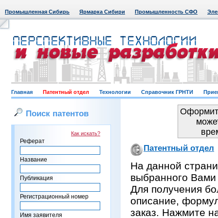
Промышленная Сибирь
Ярмарка Сибири
Промышленность СФО
Эле
Главная
Патентный отдел
Технологии
Справочник ГРНТИ
Прие
Оформить
Поиск патентов
може
вре
Как искать?
Реферат
Патентный отдел
Название
На данной страни
выбранного Вами
Публикация
Для получения бо
Регистрационный номер
описание, формул
заказ. Нажмите н
Имя заявителя