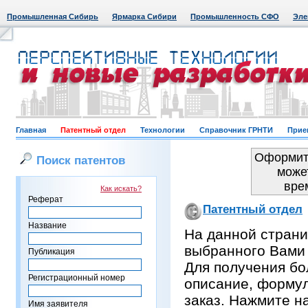
Промышленная Сибирь
Ярмарка Сибири
Промышленность СФО
Эле
Главная
Патентный отдел
Технологии
Справочник ГРНТИ
Прие
Оформить
Поиск патентов
може
вре
Как искать?
Реферат
Патентный отдел
Название
На данной страни
выбранного Вами
Публикация
Для получения бо
Регистрационный номер
описание, формул
заказ. Нажмите н
Имя заявителя