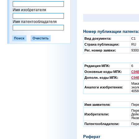
Имя изобретателя
Имя патентообладателя
Номер публикации патента:
Вид документа:
C1
Страна публикации:
RU
Рег. номер заявки:
930
Редакция МПК:
6
Основные коды МПК:
C04B
Дополн. коды МПК:
C04B
Мака
Аналоги изобретения:
экол
4058
Имя заявителя:
Пере
Пере
Изобретатели:
Дейк
Яков
Патентообладатели:
Пере
Реферат