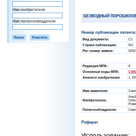
Имя изобретателя
БЕЗВОДНЫЙ ПОРОШКООБ
Имя патентообладателя
Номер публикации патента:
Вид документа:
C1
Страна публикации:
RU
Рег. номер заявки:
505
Редакция МПК:
6
Основные коды МПК:
C09D
Аналоги изобретения:
1. EP
Имя заявителя:
Сикп
Альб
Изобретатели:
Гебх
Роже
Патентообладатели:
Сикп
Реферат
Использование