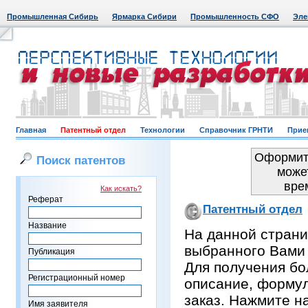
Промышленная Сибирь
Ярмарка Сибири
Промышленность СФО
Эле
Главная
Патентный отдел
Технологии
Справочник ГРНТИ
Прие
Оформить
Поиск патентов
може
вре
Как искать?
Реферат
Патентный отдел
Название
На данной страни
выбранного Вами
Публикация
Для получения бо
Регистрационный номер
описание, формул
заказ. Нажмите н
Имя заявителя