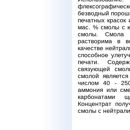
флексографическ
безводный порош
печатных красок 
мас. % смолы с к
смолы. Смола 
растворима в в
качестве нейтрал
способное улету
печати. Содер
связующей смол
смолой является
числом 40 - 25
аммония или сме
карбонатами щ
Концентрат пол
смолы с нейтрализ