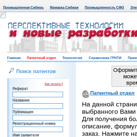
Промышленная Сибирь
Ярмарка Сибири
Промышленность СФО
Эле
Главная
Патентный отдел
Технологии
Справочник ГРНТИ
Прие
Оформить
Поиск патентов
може
вре
Как искать?
Реферат
Патентный отдел
Название
На данной страни
выбранного Вами
Публикация
Для получения бо
Регистрационный номер
описание, формул
заказ. Нажмите н
Имя заявителя