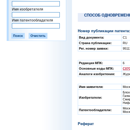
Имя изобретателя
СПОСОБ ОДНОВРЕМЕНН
Имя патентообладателя
Номер публикации патента:
Вид документа:
C1
Страна публикации:
RU
Рег. номер заявки:
9511
Редакция МПК:
6
Основные коды МПК:
C07C
Аналоги изобретения:
Журн
Имя заявителя:
Моск
Блох
Гали
Изобретатели:
Смир
Нифа
Моск
Патентообладатели:
Моск
Реферат