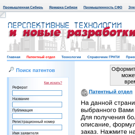
Промышленная Сибирь
Ярмарка Сибири
Промышленность СФО
Эле
Главная
Патентный отдел
Технологии
Справочник ГРНТИ
Прие
Оформить
Поиск патентов
може
вре
Как искать?
Реферат
Патентный отдел
Название
На данной страни
выбранного Вами
Публикация
Для получения бо
Регистрационный номер
описание, формул
заказ. Нажмите н
Имя заявителя