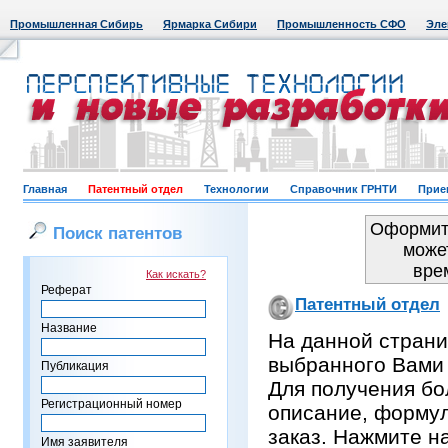
Промышленная Сибирь
Ярмарка Сибири
Промышленность СФО
Эле
Главная
Патентный отдел
Технологии
Справочник ГРНТИ
Прие
Оформить
Поиск патентов
може
вре
Как искать?
Реферат
Патентный отдел
Название
На данной страни
выбранного Вами
Публикация
Для получения бо
Регистрационный номер
описание, формул
заказ. Нажмите н
Имя заявителя