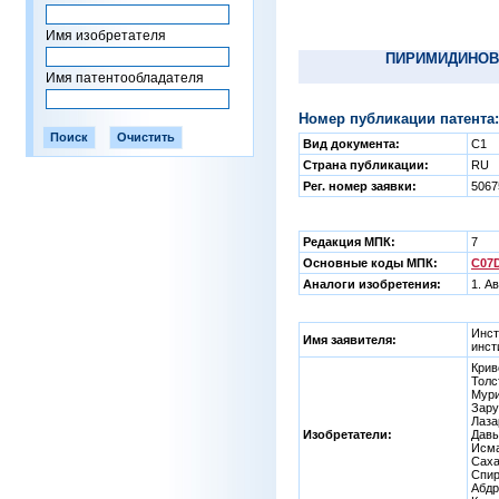
Имя изобретателя
ПИРИМИДИНОВ
Имя патентообладателя
Номер публикации патента:
Вид документа:
C1
Страна публикации:
RU
Рег. номер заявки:
5067
Редакция МПК:
7
Основные коды МПК:
C07D
Аналоги изобретения:
1. А
Инст
Имя заявителя:
инст
Крив
Толс
Мури
Зару
Лаза
Изобретатели:
Давы
Исма
Саха
Спир
Абдр