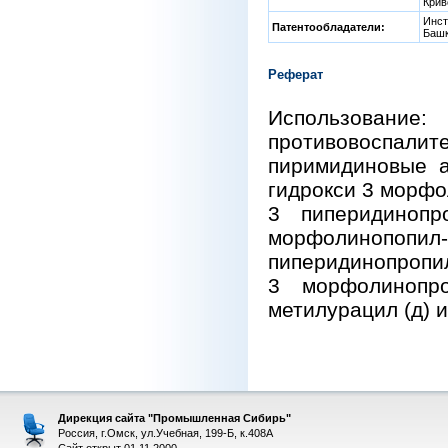
Крив
Инст
Патентообладатели:
Башк
Реферат
Использова
противовоспалит
пиримидиновые а
гидрокси 3 морфо
3 пиперидинопр
морфолинопопил-5
пиперидинопропил)
3 морфолинопро
метилурацил (д) и
Дирекция сайта "Промышленная Сибирь"
Россия, г.Омск, ул.Учебная, 199-Б, к.408А