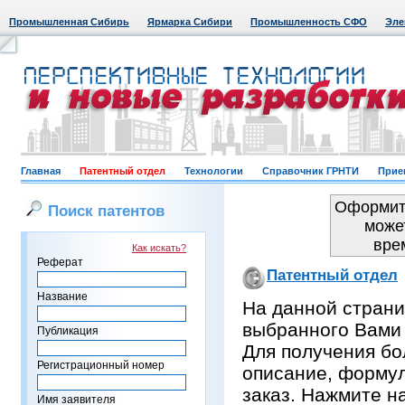
Промышленная Сибирь
Ярмарка Сибири
Промышленность СФО
Эле
Главная
Патентный отдел
Технологии
Справочник ГРНТИ
Прие
Оформить
Поиск патентов
може
вре
Как искать?
Реферат
Патентный отдел
Название
На данной страни
выбранного Вами
Публикация
Для получения бо
Регистрационный номер
описание, формул
заказ. Нажмите н
Имя заявителя