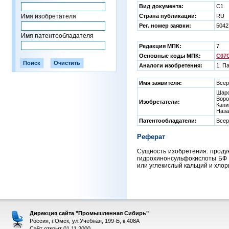
Вид документа:
C1
Имя изобретателя
Страна публикации:
RU
Рег. номер заявки:
5042
Имя патентообладателя
Редакция МПК:
7
Основные коды МПК:
C07C
Аналоги изобретения:
1. П
Имя заявителя:
Всер
Шаро
Воро
Изобретатели:
Капи
Наза
Патентообладатели:
Всер
Реферат
Сущность изобретения: проду
гидрохинонсульфокислоты БФ 
или углекислый кальций и хлор
Дирекция сайта "Промышленная Сибирь"
Россия, г.Омск, ул.Учебная, 199-Б, к.408А
Сайт открыт 01.11.2000