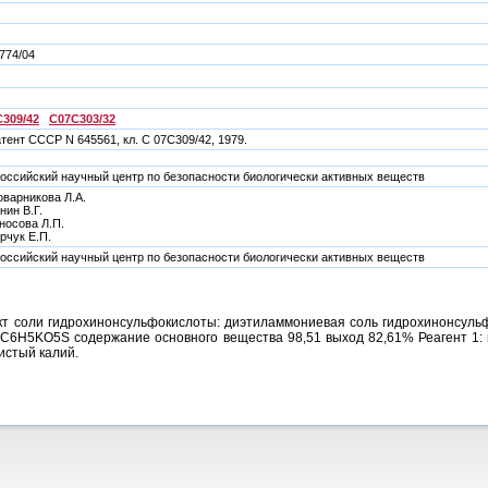
774/04
309/42
C07C303/32
атент СССР N 645561, кл. C 07C309/42, 1979.
оссийский научный центр по безопасности биологически активных веществ
варникова Л.А.
нин В.Г.
носова Л.П.
рчук Е.П.
оссийский научный центр по безопасности биологически активных веществ
кт соли гидрохинонсульфокислоты: диэтиламмониевая соль гидрохинонсульф
C6H5KO5S содержание основного вещества 98,51 выход 82,61% Реагент 1: г
истый калий.