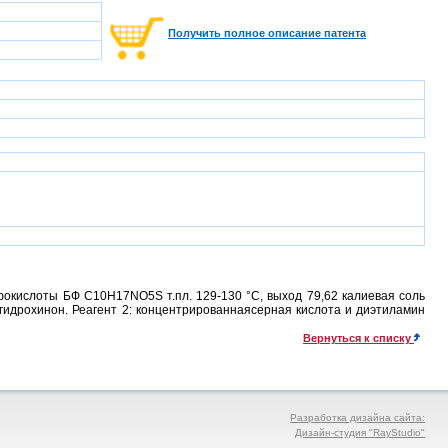
Получить полное описание патента
окислоты БФ C10H17NO5S т.пл. 129-130 °С, выход 79,62 калиевая соль
идрохинон. Реагент 2: концентрированнаясерная кислота и диэтиламин
Вернуться к списку
Разработка дизайна сайта:
Дизайн-студия "RayStudio"