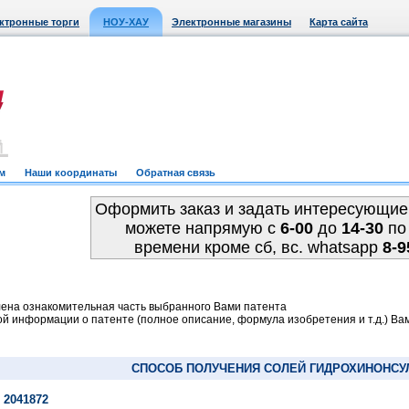
ктронные торги
НОУ-ХАУ
Электронные магазины
Карта сайта
м
Наши координаты
Обратная связь
Оформить заказ и задать интересующие
можете напрямую c
6-00
до
14-30
по
времени кроме сб, вс. whatsapp
8-9
ена ознакомительная часть выбранного Вами патента
й информации о патенте (полное описание, формула изобретения и т.д.) Ва
СПОСОБ ПОЛУЧЕНИЯ СОЛЕЙ ГИДРОХИНОНС
 2041872