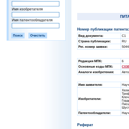
Имя изобретателя
ПИТ
Имя патентообладателя
Номер публикации патента:
Вид документа:
C1
Страна публикации:
RU
Рег. номер заявки:
504
Редакция МПК:
6
Основные коды МПК:
C03B
Аналоги изобретения:
Авто
Имя заявителя:
Науч
Хаза
Троф
Клоч
Изобретатели:
Горд
Писц
Шуст
Патентообладатели:
Науч
Реферат