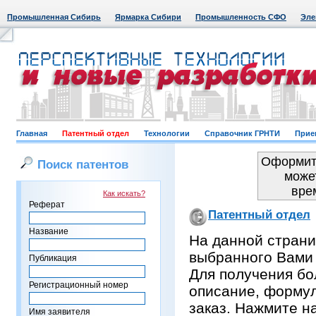
Промышленная Сибирь
Ярмарка Сибири
Промышленность СФО
Эле
Главная
Патентный отдел
Технологии
Справочник ГРНТИ
Прие
Оформить
Поиск патентов
може
вре
Как искать?
Реферат
Патентный отдел
Название
На данной страни
выбранного Вами
Публикация
Для получения бо
Регистрационный номер
описание, формул
заказ. Нажмите н
Имя заявителя