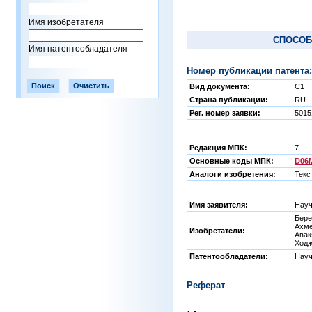
Имя изобретателя
СПОСОБ
Имя патентообладателя
Номер публикации патента:
Вид документа:
C1
Страна публикации:
RU
Рег. номер заявки:
5015
Редакция МПК:
7
Основные коды МПК:
D06M
Аналоги изобретения:
Текс
Имя заявителя:
Науч
Бере
Ахме
Изобретатели:
Авак
Ходж
Патентообладатели:
Науч
Реферат