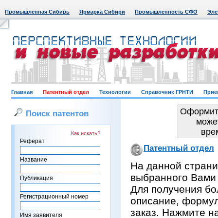
Промышленная Сибирь
Ярмарка Сибири
Промышленность СФО
Эле
Главная
Патентный отдел
Технологии
Справочник ГРНТИ
Прие
Оформить
Поиск патентов
може
вре
Как искать?
Реферат
Патентный отдел
Название
На данной страни
выбранного Вами
Публикация
Для получения бо
Регистрационный номер
описание, формул
заказ. Нажмите н
Имя заявителя