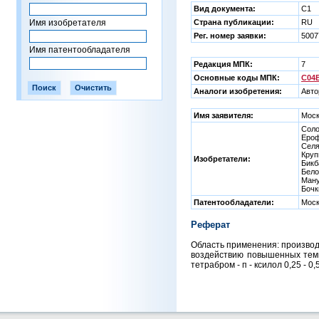
Вид документа:
C1
Имя изобретателя
Страна публикации:
RU
Рег. номер заявки:
5007
Имя патентообладателя
Редакция МПК:
7
Основные коды МПК:
C04B
Аналоги изобретения:
Авто
Имя заявителя:
Моск
Соло
Ероф
Селя
Круп
Изобретатели:
Бикб
Бело
Ману
Бочк
Патентообладатели:
Моск
Реферат
Область применения: производ
воздействию повышенных темпе
тетрабром - п - ксилол 0,25 - 0