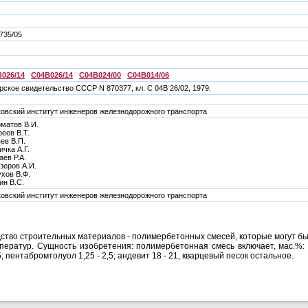
735/05
026/14
C04B026/14
C04B024/00
C04B014/06
рское свидетельство СССР N 870377, кл. C 04B 26/02, 1979.
овский институт инженеров железнодорожного транспорта
матов В.И.
еев В.Т.
ев В.П.
ичка А.Г.
аев Р.А.
зеров А.И.
хов В.Ф.
ин В.С.
овский институт инженеров железнодорожного транспорта
ство строительных материалов - полимербетонных смесей, которые могут бы
ратур. Сущность изобретения: полимербетонная смесь включает, мас.%: эп
,5; пентабромтолуол 1,25 - 2,5; андевит 18 - 21, кварцевый песок остальное.