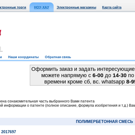
ктронные торги
НОУ-ХАУ
Электронные магазины
Карта сайта
м
Наши координаты
Обратная связь
Оформить заказ и задать интересующие
можете напрямую c
6-00
до
14-30
по
времени кроме сб, вс. whatsapp
8-9
ена ознакомительная часть выбранного Вами патента
й информации о патенте (полное описание, формула изобретения и т.д.) Ва
ПОЛИМЕРБЕТОННАЯ СМЕСЬ
 2017697