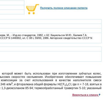
Получить полное описание патента
 М., - Изд-во стандартов, 1982, с.62. Кацнельсон М.Ю., Балаев Г.А.
 СССР N 1446902, кл. C 08 L 59/00, 1986. Авторское свидетельство СССР N
 которой может быть использован при изготовлении зубчатых колес,
высоких скоростях скольжения. Изобретение обеспечивает повышение
 композиции за счет использования в качестве наполнителя смеси
3
346 кг/м
, и фторалкана общей формулы H(CF
)
CI, где n = 7-16, взятых в
2
n
с 1,3-диоксоланом 85-94; термообработанный травертин 5-10; указанный
Вернуться к списку