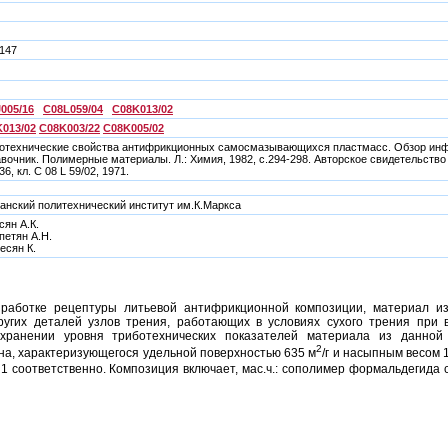
7147
005/16
C08L059/04
C08K013/02
013/02
C08K003/22
C08K005/02
отехнические свойства антифрикционных самосмазывающихся пластмасс. Обзор информ.
вочник. Полимерные материалы. Л.: Химия, 1982, с.294-298. Авторское свидетельство
36, кл. C 08 L 59/02, 1971.
анский политехнический институт им.К.Маркса
сян А.К.
петян А.Н.
есян К.
зработке рецептуры литьевой антифрикционной композиции, материал из
угих деталей узлов трения, работающих в условиях сухого трения при 
охранении уровня триботехнических показателей материала из данной
2
на, характеризующегося удельной поверхностью 635 м
/г и насыпным весом 1
 1 соответственно. Композиция включает, мас.ч.: сополимер формальдегида 