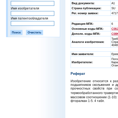
Вид документа:
A1
Имя изобретателя
Страна публикации:
SU
Рег. номер заявки:
471
Имя патентообладателя
Редакция МПК:
6
Основные коды МПК:
C08J
Дополн. коды МПК:
C08K
Триб
Аналоги изобретения:
Спра
4048
Имя заявителя:
Ерев
Пого
Изобретатели:
Кара
Оган
Реферат
Изобретение относится к ра
подшипников скольжения и др
прочностных свойств при с
термообработанного траверти
массовом соотношении (1-10):
фторалкан 1-5. 4 табл.