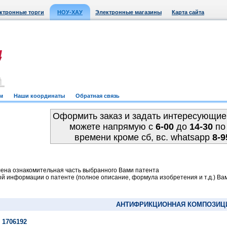
ктронные торги
НОУ-ХАУ
Электронные магазины
Карта сайта
м
Наши координаты
Обратная связь
Оформить заказ и задать интересующие
можете напрямую c
6-00
до
14-30
по
времени кроме сб, вс. whatsapp
8-9
ена ознакомительная часть выбранного Вами патента
й информации о патенте (полное описание, формула изобретения и т.д.) Ва
АНТИФРИКЦИОННАЯ КОМПОЗИЦ
 1706192